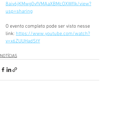
8aiv6jKMwg0vfVMAaXBMcOXWfIk/view?
usp=sharing
O evento completo pode ser visto nesse 
link: 
https://www.youtube.com/watch?
v=x6ZUUHadStY
NOTÍCIAS
Ver tudo
Posts recentes