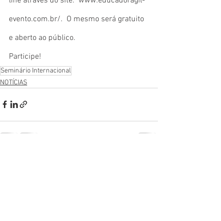
line através do site:  www.educadoragil-
evento.com.br/.  O mesmo será gratuito 
e aberto ao público.
Participe!
Seminário Internacional
NOTÍCIAS
Ver tudo
Posts recentes