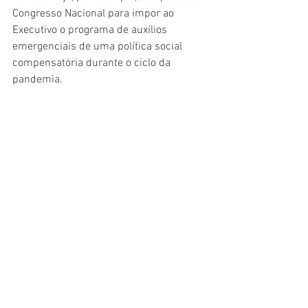
Congresso Nacional para impor ao 
Executivo o programa de auxílios 
emergenciais de uma política social 
compensatória durante o ciclo da 
pandemia.
Entretanto, uma postura de inércia, de 
conformismo e de 
laissez-faire
 da 
política econômica pode permitir que a 
crise social se agrave ao liquidar 
empregos de pessoas experientes e 
qualificadas e ao liquidar o valor 
econômico de organizações 
empresariais eficientes. É o Darwinismo 
econômico entrando pela porta do fundo.
Paulo R. Haddad é professor emérito da 
UFMG. Foi Ministro do Planejamento e 
da Fazenda no Governo Itamar Franco.