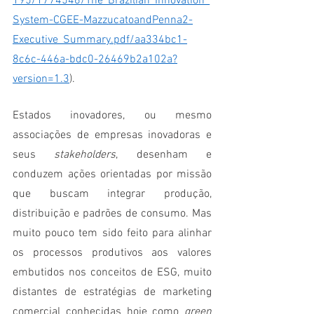
195/1774546/The_Brazilian_Innovation_
System-CGEE-MazzucatoandPenna2-
Executive_Summary.pdf/aa334bc1-
8c6c-446a-bdc0-26469b2a102a?
version=1.3
).
Estados inovadores, ou mesmo 
associações de empresas inovadoras e 
seus 
stakeholders
, desenham e 
conduzem ações orientadas por missão 
que buscam integrar produção, 
distribuição e padrões de consumo. Mas 
muito pouco tem sido feito para alinhar 
os processos produtivos aos valores 
embutidos nos conceitos de ESG, muito 
distantes de estratégias de marketing 
comercial conhecidas hoje como 
green 