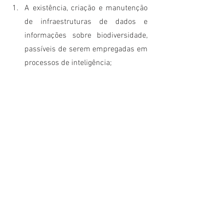
A existência, criação e manutenção 
de infraestruturas de dados e 
informações sobre biodiversidade, 
passíveis de serem empregadas em 
processos de inteligência;
Repositórios permanentes de 
recursos biológicos mantidos em 
condições 
ex situ
 ou em seus 
ambientes naturais ou tradicionais 
de ocorrência (
in situ
 ou 
on farm
)
A geração intensiva de 
conhecimento orientado por missão, 
assim como a gestão inteligente da 
fantástica quantidade de 
conhecimento acumulado ao longo 
da história humana no planeta, 