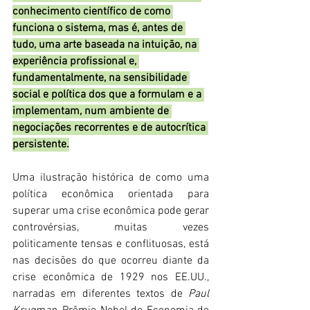
conhecimento científico de como 
funciona o sistema, mas é, antes de 
tudo, uma arte baseada na intuição, na 
experiência profissional e, 
fundamentalmente, na sensibilidade 
social e política dos que a formulam e a 
implementam, num ambiente de 
negociações recorrentes e de autocrítica 
persistente.
Uma ilustração histórica de como uma 
política econômica orientada para 
superar uma crise econômica pode gerar 
controvérsias, muitas vezes 
politicamente tensas e conflituosas, está 
nas decisões do que ocorreu diante da 
crise econômica de 1929 nos EE.UU., 
narradas em diferentes textos de 
Paul 