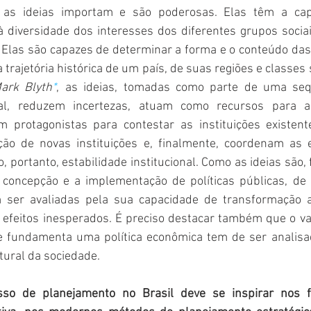
 as ideias importam e são poderosas. Elas têm a cap
 à diversidade dos interesses dos diferentes grupos socia
Elas são capazes de determinar a forma e o conteúdo das 
trajetória histórica de um país, de suas regiões e classes s
ark Blyth
*
, as ideias, tomadas como parte de uma sequ
nal, reduzem incertezas, atuam como recursos para a
m protagonistas para contestar as instituições existen
ão de novas instituições e, finalmente, coordenam as e
, portanto, estabilidade institucional. Como as ideias são,
a concepção e a implementação de políticas públicas, de
m ser avaliadas pela sua capacidade de transformação a
 efeitos inesperados. É preciso destacar também que o va
 fundamenta uma política econômica tem de ser analisad
ltural da sociedade.
sso de planejamento no Brasil deve se inspirar nos 