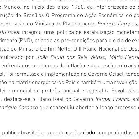
o Mundo, no início dos anos 1960, ea interiorização do 
ução de Brasília). O Programa de Ação Econômica do gov
oordenação do Ministro do Planejamento 
Roberto Campos
,
Bulhões,
 integrou uma política de estabilização monetár
imento (PND), criando as pré-condições para o ciclo de ex
ão do Ministro Delfim Netto. O II Plano Nacional de Dese
quitetado por 
João Paulo dos Reis Veloso
, 
Mário Henr
a enfrentar os problemas de inflação e de crescimento advi
nal. Foi formulado e implementado no Governo Geisel, ten
ão na matriz energética do País e também uma revolução d
eiro mundial de proteína animal e vegetal (a Revolução d
, destaca-se o Plano Real do Governo 
Itamar Franco
, so
nrique Cardoso 
que conseguiu abortar o longo processo d
 político brasileiro, quando 
confrontado 
com profundas cr