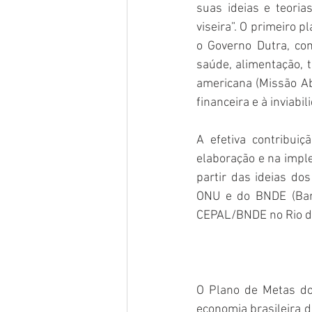
suas ideias e teori
viseira”. O primeiro 
o Governo Dutra, co
saúde, alimentação, 
americana (Missão Abb
financeira e à inviabi
A efetiva contribui
elaboração e na imp
partir das ideias do
ONU e do BNDE (Banc
CEPAL/BNDE no Rio de
O Plano de Metas d
economia brasileira 