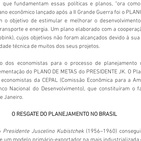
as que fundamentam essas políticas e planos, “ora como
plano econômico lançado após a II Grande Guerra foi o PLA
m o objetivo de estimular e melhorar o desenvolvimento
transporte e energia. Um plano elaborado com a cooperaçã
ink), cujos objetivos não foram alcançados devido à sua 
lidade técnica de muitos dos seus projetos.
ção dos economistas para o processo de planejamento no
lementação do PLANO DE METAS do PRESIDENTE JK. O Plano
s economistas da CEPAL (Comissão Econômica para a Amér
o Nacional do Desenvolvimento), que constituíram o fam
 Janeiro.
O RESGATE DO PLANEJAMENTO NO BRASIL
o 
Presidente Juscelino Kubistchek
 (1956–1960) consegui
de um modelo primário-exportador na mais industrializada 