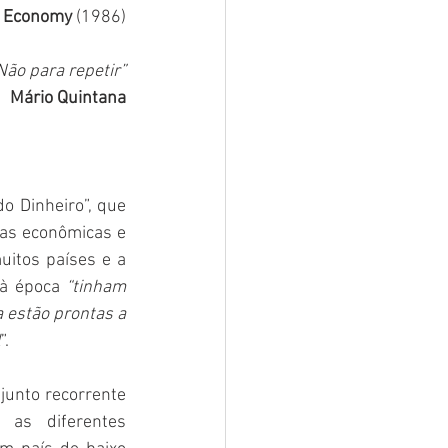
e Economy 
(1986)
 Não para repetir”
Mário Quintana
o Dinheiro”, que 
as econômicas e 
itos países e a 
à época 
“tinham 
estão prontas a 
l
”.
unto recorrente 
as diferentes 