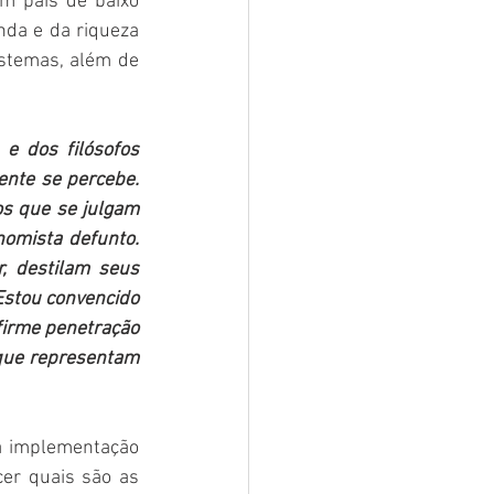
m país de baixo 
da e da riqueza 
stemas, além de 
 dos filósofos 
ente se percebe. 
s que se julgam 
nomista defunto. 
 destilam seus 
stou convencido 
irme penetração 
 que representam 
 implementação 
er quais são as 