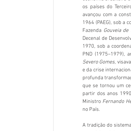
os países do Terceir
avançou com a constr
1964 (PAEG), sob a c
Fazenda 
Gouveia de 
Decenal de Desenvolv
1970, sob a coordenaç
PND (1975–1979), ar
Severo Gomes
, visav
e da crise internacio
profunda transformaç
que se tornou um cel
partir dos anos 1990
Ministro 
Fernando He
no País.
A tradição do sistema