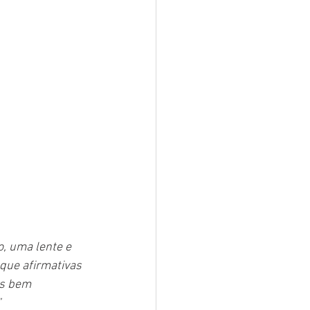
, uma lente e 
que afirmativas 
os bem 
”