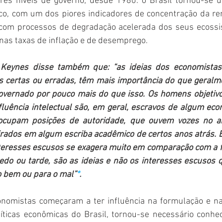
rês níveis de governo, desde 1980: o Brasil tornou-se u
o, com um dos piores indicadores de concentração da ren
 com processos de degradação acelerada dos seus ecossi
 nas taxas de inflação e de desemprego.
Keynes disse também que: “as ideias dos economistas e
as certas ou erradas, têm mais importância do que geralm
overnado por pouco mais do que isso. Os homens objetivo
fluência intelectual são, em geral, escravos de algum eco
ocupam posições de autoridade, que ouvem vozes no ar,
rados em algum escriba acadêmico de certos anos atrás. E
nteresses escusos se exagera muito em comparação com a f
cedo ou tarde, são as ideias e não os interesses escusos
o bem ou para o mal”
*
.
nomistas começaram a ter influência na formulação e na
íticas econômicas do Brasil, tornou-se necessário conhec