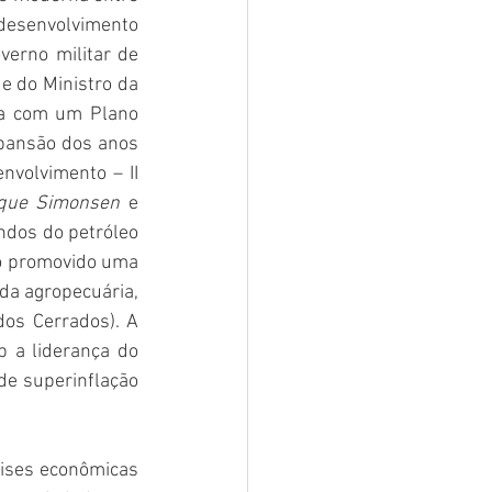
desenvolvimento 
erno militar de 
 e do Ministro da 
ia com um Plano 
pansão dos anos 
nvolvimento – II 
ique Simonsen 
e 
ndos do petróleo 
do promovido uma 
a agropecuária, 
os Cerrados). A 
b a liderança do 
e superinflação 
ises econômicas 