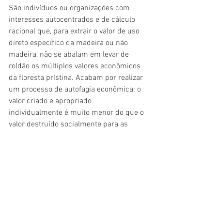
São indivíduos ou organizações com 
interesses autocentrados e de cálculo 
racional que, para extrair o valor de uso 
direto específico da madeira ou não 
madeira, não se abalam em levar de 
roldão os múltiplos valores econômicos 
da floresta prístina. Acabam por realizar 
um processo de autofagia econômica: o 
valor criado e apropriado 
individualmente é muito menor do que o 
valor destruído socialmente para as 
atuais e futuras gerações.
Trata-se da destruição do valor 
econômico da Natureza como valor de 
legado para as futuras gerações de 
brasileiros, através da prática de crime 
ambiental. O meio ambiente é protegido 