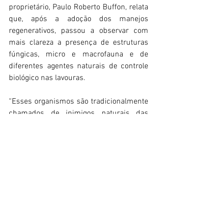
proprietário, Paulo Roberto Buffon, relata 
que, após a adoção dos manejos 
regenerativos, passou a observar com 
mais clareza a presença de estruturas 
fúngicas, micro e macrofauna e de 
diferentes agentes naturais de controle 
biológico nas lavouras.
“Esses organismos são tradicionalmente 
chamados de inimigos naturais das 
pragas, mas eu prefiro chamá-los de 
amigos naturais, porque estabelecem 
relações simbióticas com as plantas e 
ajudam a manter o equilíbrio do sistema 
produtivo”, explica.
Segundo Buffon, um dos principais 
reflexos desse processo é a redução do 
uso de defensivos químicos no controle 