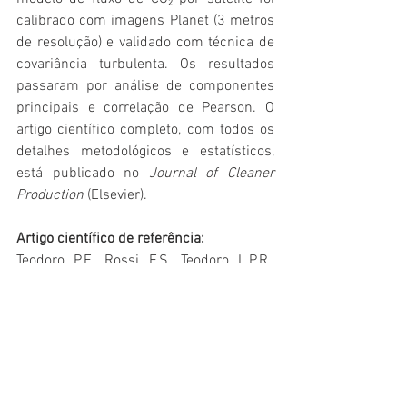
calibrado com imagens Planet (3 metros 
de resolução) e validado com técnica de 
covariância turbulenta. Os resultados 
passaram por análise de componentes 
principais e correlação de Pearson. O 
artigo científico completo, com todos os 
detalhes metodológicos e estatísticos, 
está publicado no 
Journal of Cleaner 
Production
 (Elsevier).
Artigo científico de referência:
Teodoro, P.E., Rossi, F.S., Teodoro, L.P.R., 
Santana, D.C., Ratke, R.F., Oliveira, I.C., 
Silva, J.L.D., Oliveira, J.L.G., Silva, N.P., 
Baio, F.H.R., Torres, F.E., 
Silva Junior, 
C.A.
 (2024). Soil CO₂ emissions under 
different land-use managements in Mato 
Grosso do Sul, Brazil. 
Journal of Cleaner 