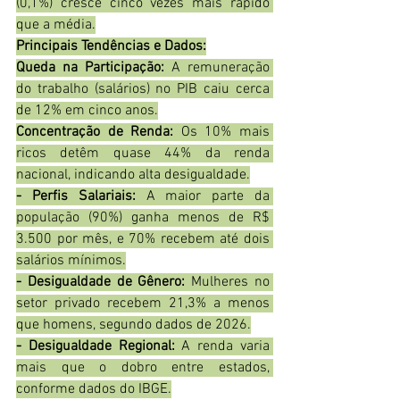
(0,1%) cresce cinco vezes mais rápido 
que a média.
Principais Tendências e Dados:
Queda na Participação:
 A remuneração 
do trabalho (salários) no PIB caiu cerca 
de 12% em cinco anos.
Concentração de Renda:
 Os 10% mais 
ricos detêm quase 44% da renda 
nacional, indicando alta desigualdade.
- Perfis Salariais:
 A maior parte da 
população (90%) ganha menos de R$ 
3.500 por mês, e 70% recebem até dois 
salários mínimos.
-
Desigualdade de Gênero:
 Mulheres no 
setor privado recebem 21,3% a menos 
que homens, segundo dados de 2026.
- Desigualdade Regional:
 A renda varia 
mais que o dobro entre estados, 
conforme dados do IBGE.