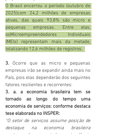
O Brasil encerrou o período (outubro de 
2025)com 24,2 milhões de empresas 
ativas, das quais 93,8% são micro e 
pequenas empresas. Entre elas, 
osMicroempreendedores Individuais 
(MEIs) representam mais da metade, 
totalizando 12,6 milhões de registros.  
3.
 Ocorre que as micro e pequenas 
empresas irão se expandir ainda mais no 
País, pois elas dependerão dos seguintes 
fatores resilientes e recorrentes:
3. a. a
economia brasileira tem se 
tornado ao longo do tempo uma 
economia de serviços: conforme destaca 
tese elaborada no INSPER:
“O setor de serviços assume posição de 
destaque na economia brasileira 