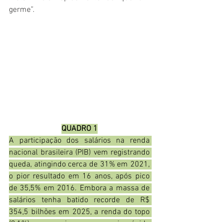
germe”.
QUADRO 1
A participação dos salários na renda 
nacional brasileira (PIB) vem registrando 
queda, atingindo cerca de 31% em 2021, 
o pior resultado em 16 anos, após pico 
de 35,5% em 2016. Embora a massa de 
salários tenha batido recorde de R$ 
354,5 bilhões em 2025, a renda do topo 